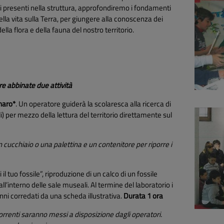
ili presenti nella struttura, approfondiremo i fondamenti
ella vita sulla Terra, per giungere alla conoscenza dei
lla flora e della fauna del nostro territorio.
re abbinate due attività
naro*
. Un operatore guiderà la scolaresca alla ricerca di
i) per mezzo della lettura del territorio direttamente sul
 cucchiaio o una palettina e un contenitore per riporre i
il tuo fossile”, riproduzione di un calco di un fossile
l’interno delle sale museali. Al termine del laboratorio i
nni corredati da una scheda illustrativa.
Durata 1 ora
correnti saranno messi a disposizione dagli operatori.