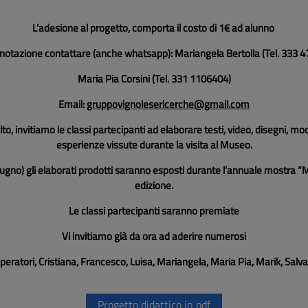
L’adesione al progetto, comporta il costo di 1€ ad alunno
notazione contattare (anche whatsapp): Mariangela Bertolla (Tel. 333 
Maria Pia Corsini (Tel. 331 1106404)
Email:
gruppovignolesericerche@gmail.com
to, invitiamo le classi partecipanti ad elaborare testi, video, disegni, model
esperienze vissute durante la visita al Museo.
iugno) gli elaborati prodotti saranno esposti durante l’annuale mostra “Min
edizione.
Le classi partecipanti saranno premiate
Vi invitiamo già da ora ad aderire numerosi
operatori, Cristiana, Francesco, Luisa, Mariangela, Maria Pia, Marik, Salv
Progetto didattico in pdf