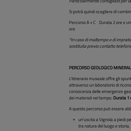
Particolarmente consigliato per l
Si potrà quindi scegliere di combi
Percorso A + C Durata 2 ore 
ore
*In caso di maltempo o di impratica
sostituita previo contatto telefon
PERCORSO GEOLOGICO MINERA
L’itinerario museale offre gli spun
attraverso un laboratorio di ricon
conoscenza delle emergenze geolog
dei materiali nel tempo
.
Durata 1
A questo percorso può essere abb
un’uscita a Vignola a piedi pe
tra natura del luogo e storia.