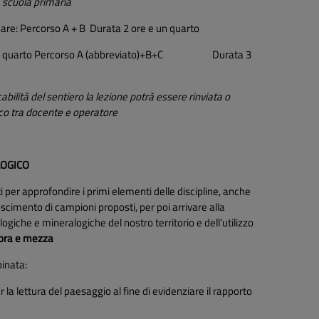
a scuola primaria
nare: Percorso A + B Durata 2 ore e un quarto
e un quarto Percorso A (abbreviato)+B+C Durata 3
bilità del sentiero la lezione potrà essere rinviata o
ico tra docente e operatore
LOGICO
ti per approfondire i primi elementi delle discipline, anche
oscimento di campioni proposti, per poi arrivare alla
iche e mineralogiche del nostro territorio e dell’utilizzo
 ora e mezza
inata:
r la lettura del paesaggio al fine di evidenziare il rapporto