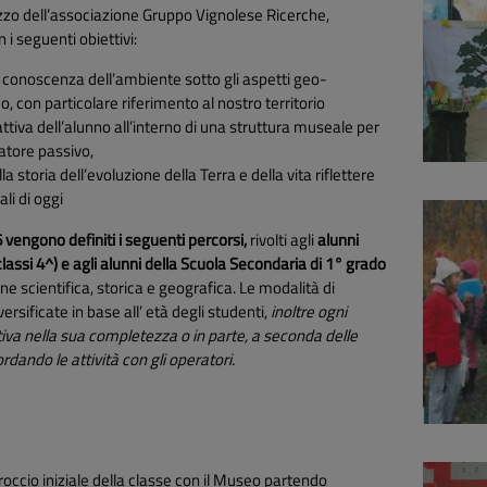
ezzo dell’associazione Gruppo Vignolese Ricerche,
i seguenti obiettivi:
a conoscenza dell’ambiente sotto gli aspetti geo-
, con particolare riferimento al nostro territorio
ttiva dell’alunno all’interno di una struttura museale per
atore passivo,
 storia dell’evoluzione della Terra e della vita riflettere
li di oggi
vengono definiti i seguenti percorsi,
rivolti agli
alunni
classi 4^) e agli alunni della Scuola Secondaria di 1° grado
one scientifica, storica e geografica. Le modalità di
rsificate in base all’ età degli studenti,
inoltre ogni
ativa nella sua completezza o in parte, a seconda delle
dando le attività con gli operatori.
occio iniziale della classe con il Museo partendo