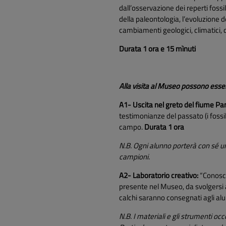
dall’osservazione dei reperti foss
della paleontologia, l’evoluzione d
cambiamenti geologici, climatici, de
Durata 1 ora e 15 mìnuti
Alla visita al Museo possono esse
A1- Uscita nel greto del fiume Pa
testimonianze del passato (i fossil
campo.
Durata 1 ora
N.B. Ogni alunno porterà con sé un
campioni.
A2- Laboratorio creativo:
“Conosci 
presente nel Museo, da svolgersi al
calchi saranno consegnati agli alu
N.B. I materiali e gli strumenti oc