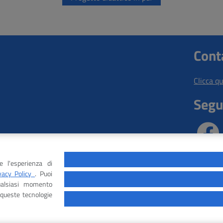
Cont
Clicca q
Segui
e l'esperienza di
vacy Policy
. Puoi
qualsiasi momento
 queste tecnologie
Options, Statement and
MADE BY