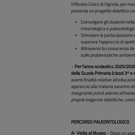
Il Museo Civico di Vignola, per m
presenta un progetto didattico con 
Coinvolgere gli studenti nell
mineralogico e paleontologico
Stimolare la partecipazione a
superare l’approccio di spett
Attraverso la conoscenza della
sulle problematiche ambienta
–
Per l’anno scolastico 2025/2026 
della Scuola Primaria (classi 3^ e 
aventi finalità relative all’educazi
approccio alla materia saranno dive
insegnante potrà aderire all’inizi
proprie esigenze didattiche, concor
PERCORSO PALEONTOLOGICO
A- Visita al Museo
– Dopo un appr