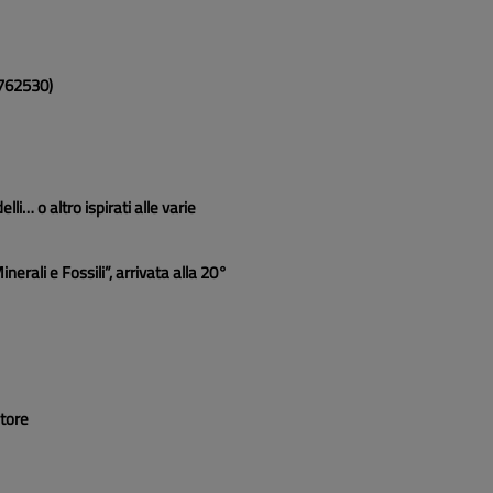
4762530)
li… o altro ispirati alle varie
erali e Fossili”, arrivata alla 20°
atore