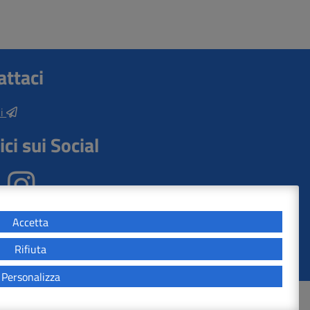
attaci
ui
ci sui Social
Accetta
Rifiuta
Personalizza
 Help