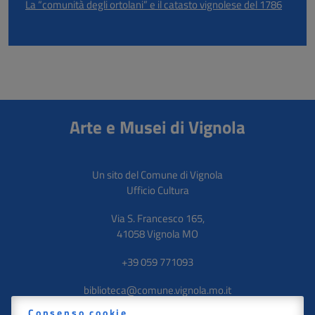
La “comunità degli ortolani” e il catasto vignolese del 1786
Arte e Musei di Vignola
Un sito del Comune di Vignola
Ufficio Cultura
Via S. Francesco 165
,
41058
Vignola
MO
+39 059 771093
biblioteca@comune.vignola.mo.it
Consenso cookie