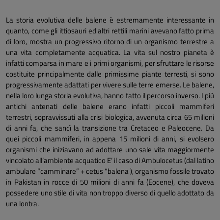
La storia evolutiva delle balene è estremamente interessante in
quanto, come gli ittiosauri ed altri rettili marini avevano fatto prima
di loro, mostra un progressivo ritorno di un organismo terrestre a
una vita completamente acquatica. La vita sul nostro pianeta è
infatti comparsa in mare e i primi organismi, per sfruttare le risorse
costituite principalmente dalle primissime piante terresti, si sono
progressivamente adattati per vivere sulle terre emerse. Le balene,
nella loro lunga storia evolutiva, hanno fatto il percorso inverso. I più
antichi antenati delle balene erano infatti piccoli mammiferi
terrestri, sopravvissuti alla crisi biologica, avvenuta circa 65 milioni
di anni fa, che sancì la transizione tra Cretaceo e Paleocene. Da
quei piccoli mammiferi, in appena 15 milioni di anni, si evolsero
organismi che iniziavano ad adottare uno sale vita maggiormente
vincolato all’ambiente acquatico E’ il caso di Ambulocetus (dal latino
ambulare “camminare” + cetus “balena ), organismo fossile trovato
in Pakistan in rocce di 50 milioni di anni fa (Eocene), che doveva
possedere uno stile di vita non troppo diverso di quello adottato da
una lontra.