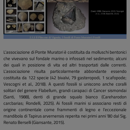
L’associazione di Ponte Muratori è costituita da molluschi bentonici
che vivevano sul fondale marino o infossati nel sedimento; alcuni
dei quali in posizione di vita ed altri trasportati dalle correnti.
L’associazione risulta particolarmente abbondante essendo
costituita da 122 specie (42 bivalvi, 79 gasteropodi, 1 scafopode;
Vescogni
et al.,
2018). A questi fossili si uniscono anche coralli
solitari del genere
Flabellum
, grandi carapaci di
Cancer sismondai
(Santi, 1988), denti di grande squalo bianco
(Careharodon
carcbarias;
Rondelli, 2025). Ai fossili marini si associano resti di
origine continentale come frammenti di legno e l’eccezionale
mandibola di
Tapirus arvernensis
reperita nei primi anni ‘80 dal Sig.
Renato Berselli (Giansante, 2015).