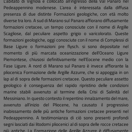
L’abitato di Vignola è collocato all’ingresso della Val Panaro nel
Pedeappennino modenese. L’area è interessata dalla diffusa
presenza di due distinte Formazioni geologiche, con età molto
diverse tra loro. A sud di Marano sul Panaro affiorano diffusamente
formazioni cretacee, un tempo conosciute con il nome di Argille
Scagliose, dal peculiare aspetto grigio o varicolorato. Queste
formazioni geologiche, oggi conosciute con il nome di Complessi di
Base Ligure o formazioni pre flysch. si sono depositate nel
momento di più marcata oceanizzazione dell’Oceano Ligure
Piemontese, chiusosi definitivamente nell’Eocene medio con la
Fase Ligure. A nord di Marano sul Panaro è invece affiorante la
pliocenica Formazione delle Argille Azzurre, che si appoggia in
on
lap
al di sopra delle formazioni cretacee. Questo peculiare assetto
geologico è conseguenza del rapido ripristino delle condizioni
marine stabili avvenuto al termine della Crisi di Salinità del
Messiniano. In questo contesto il repentino innalzamento del mare,
avvenuto all’inizio del Pliocene, ha causato il progressivo
inabissamento delle più antiche formazioni cretacee presenti nel
Pedeappennino. A testimonianza di ciò sono presenti profondi
segni lasciati dai litodomi pliocenici al di sopra delle rocce cretacee
più antiche. La Formazione delle Argille Azzurre è diffusamente