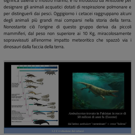
significa balena o mostro marino, e fu introdotto da Aristotele per
designare gli animali acquatici dotati di respirazione polmonare e
per distinguerli dai pesci. Oggigiorno i cetacei raggruppano alcuni
degli animali più grandi mai comparsi nella storia della terra.
Nonostante ciò l’origine di questo gruppo deriva da piccoli
mammiferi, dal peso non superiore ai 10 Kg, miracolosamente
sopravvissuti all’enorme impatto meteoritico che spazzò via i
dinosauri dalla faccia della terra.