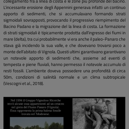
collegamento fra a linea di costa e le zone più profonde del bacino.
L’incessante erosione degli Appennini generava infatti un continuo
apporto di sedimenti, che si accumulavano formando strati
sigmoidali sovrapposti, provocando il progressivo riempimento del
Bacino Padano e la migrazione del la linea di costa. La formazione
di strati sigmoidali è tipicamente prodotta dall’ingresso dei fiumi in
mare (delta), tra cui probabilmente vi era anche il paleo-Panaro che
stava già incidendo la sua valle, e che dovevano trovarsi poco a
monte dell’abitato di Vignola. Questi ultimi garantivano garantivano
un notevole apporto di sedimenti che, assieme ad eventi di
tempesta e piene fluviali, hanno permesso il notevole accumulo di
resti fossili. L’ambiente doveva possedere una profondità di circa
50m, condizioni di salinità normale e un clima subtropicale
(Vescogni et al., 2018).