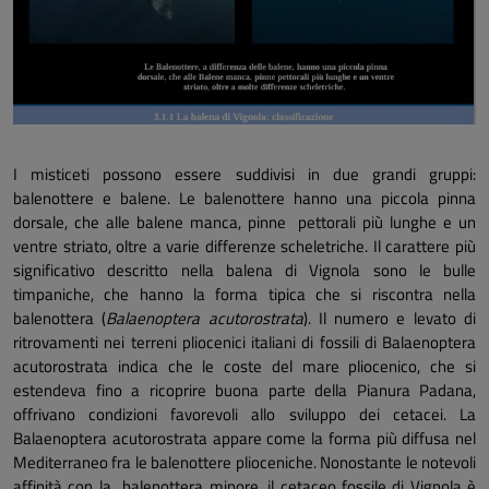
I misticeti possono essere suddivisi in due grandi gruppi:
balenottere e balene. Le balenottere hanno una piccola pinna
dorsale, che alle balene manca, pinne pettorali più lunghe e un
ventre striato, oltre a varie differenze scheletriche. Il carattere più
significativo descritto nella balena di Vignola sono le bulle
timpaniche, che hanno la forma tipica che si riscontra nella
balenottera (
Balaenoptera acutorostrata
). Il numero e levato di
ritrovamenti nei terreni pliocenici italiani di fossili di Balaenoptera
acutorostrata indica che le coste del mare pliocenico, che si
estendeva fino a ricoprire buona parte della Pianura Padana,
offrivano condizioni favorevoli allo sviluppo dei cetacei. La
Balaenoptera acutorostrata appare come la forma più diffusa nel
Mediterraneo fra le balenottere plioceniche. Nonostante le notevoli
affinità con la balenottera minore, il cetaceo fossile di Vignola è