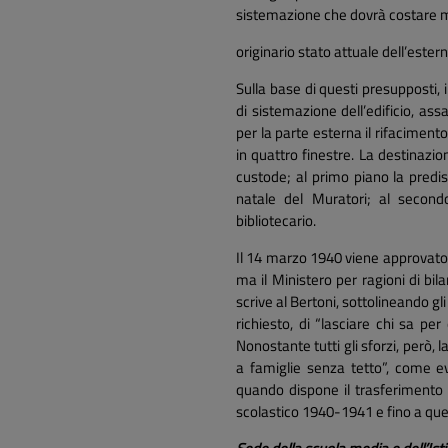
sistemazione che dovrà costare mo
originario stato attuale dell’ester
Sulla base di questi presupposti, 
di sistemazione dell’edificio, ass
per la parte esterna il rifaciment
in quattro finestre. La destinazio
custode; al primo piano la predi
natale del Muratori; al second
bibliotecario.
Il 14 marzo 1940 viene approvat
ma il Ministero per ragioni di bi
scrive al Bertoni, sottolineando gl
richiesto, di “lasciare chi sa per
Nonostante tutti gli sforzi, però, l
a famiglie senza tetto”, come e
quando dispone il trasferimento 
scolastico 1940-1941 e fino a quel