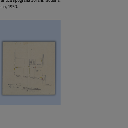
 antica tipografia Soliani, Modena,
ena, 1950.