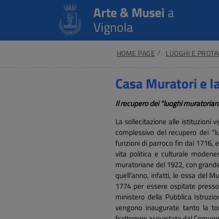
Arte & Musei
a
Vignola
HOME PAGE
LUOGHI E PROTA
Casa Muratori e la
Il recupero dei “luoghi muratoria
La sollecitazione alle istituzioni
complessivo del recupero dei “l
funzioni di parroco fin dal 1716, 
vita politica e culturale modenes
muratoriane del 1922, con grande m
quell’anno, infatti, le ossa del
1774 per essere ospitate presso 
ministero della Pubblica Istruz
vengono inaugurate tanto la t
frattempo acquistata dal Comune d