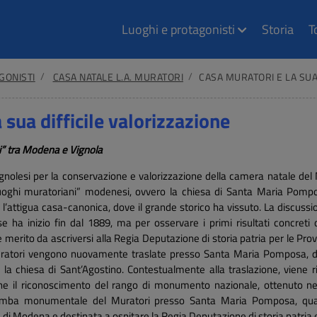
Luoghi e protagonisti
Storia
T
GONISTI
CASA NATALE L.A. MURATORI
CASA MURATORI E LA SUA
 sua difficile valorizzazione
ni” tra Modena e Vignola
 vignolesi per la conservazione e valorizzazione della camera natale de
uoghi muratoriani” modenesi, ovvero la chiesa di Santa Maria Pompos
e l’attigua casa-canonica, dove il grande storico ha vissuto. La discuss
e ha inizio fin dal 1889, ma per osservare i primi risultati concreti
erito da ascriversi alla Regia Deputazione di storia patria per le Prov
 Muratori vengono nuovamente traslate presso Santa Maria Pomposa, d
la chiesa di Sant’Agostino. Contestualmente alla traslazione, viene ri
ione il riconoscimento del rango di monumento nazionale, ottenuto ne
omba monumentale del Muratori presso Santa Maria Pomposa, quant
i Modena e destinata a ospitare la Regia Deputazione di storia patria 