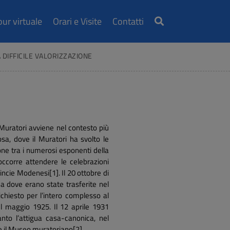
our virtuale
Orari e Visite
Contatti
 DIFFICILE VALORIZZAZIONE
l Muratori avviene nel contesto più
a, dove il Muratori ha svolto le
ione tra i numerosi esponenti della
 occorre attendere le celebrazioni
incie Modenesi[1]. Il 20 ottobre di
a dove erano state trasferite nel
chiesto per l’intero complesso al
l maggio 1925. Il 12 aprile 1931
o l’attigua casa-canonica, nel
e il Museo muratoriano[2].