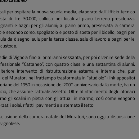
ituto Cattaneo
cali per ospitare la nuova scuola media, elaborato dall’Ufficio tecnico
a di lire 30.000, colloca nei locali al piano terreno presidenza,
egnanti e bagni per gli alunni; al piano primo, preservata la camera
 e secondo corso, spogliatoio e posto di sosta per il bidello, bagni per
ula da disegno, aula per la terza classe, sala di lavoro e bagni per le
l custode.
ie di Vignola fino ai primi anni sessanta, per poi divenire sede della
ofessionale “Cattaneo”, con quattro classi e una settantina di alunni.
teriore intervento di ristrutturazione esterna e interna che, pur
el Muratori, nel frattempo trasformata in “studiolo” (link apposito)
toriane del 1950 in occasione del 200° anniversario dalla morte, ha un
cio, che assume l’attuale assetto. Oltre al rifacimento degli intonaci
terno gli scalini in pietra con gli attuali in marmo, così come vengono
rzati i solai, rifatti i pavimenti e sistemato il tetto.
’esclusione della camera natale del Muratori, sono oggi a disposizione
 vignolese.