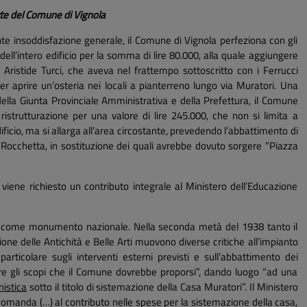
rte del Comune di Vignola
te insoddisfazione generale, il Comune di Vignola perfeziona con gli
dell’intero edificio per la somma di lire 80.000, alla quale aggiungere
r Aristide Turci, che aveva nel frattempo sottoscritto con i Ferrucci
er aprire un’osteria nei locali a pianterreno lungo via Muratori. Una
 della Giunta Provinciale Amministrativa e della Prefettura, il Comune
ristrutturazione per una valore di lire 245.000, che non si limita a
edificio, ma si allarga all’area circostante, prevedendo l’abbattimento di
lla Rocchetta, in sostituzione dei quali avrebbe dovuto sorgere “Piazza
viene richiesto un contributo integrale al Ministero dell’Educazione
i come monumento nazionale. Nella seconda metà del 1938 tanto il
one delle Antichità e Belle Arti muovono diverse critiche all’impianto
articolare sugli interventi esterni previsti e sull’abbattimento dei
ltre gli scopi che il Comune dovrebbe proporsi”, dando luogo “ad una
istica
sotto il titolo di sistemazione della Casa Muratori”. Il Ministero
 domanda (…) al contributo nelle spese per la sistemazione della casa,