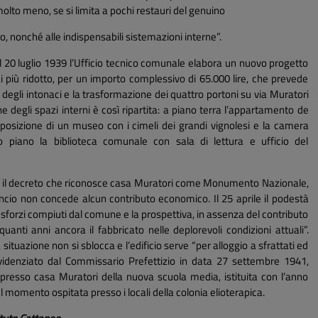
lto meno, se si limita a pochi restauri del genuino
no, nonché alle indispensabili sistemazioni interne”.
il 20 luglio 1939 l’Ufficio tecnico comunale elabora un nuovo progetto
ai più ridotto, per un importo complessivo di 65.000 lire, che prevede
o degli intonaci e la trasformazione dei quattro portoni su via Muratori
ne degli spazi interni è così ripartita: a piano terra l’appartamento de
sposizione di un museo con i cimeli dei grandi vignolesi e la camera
o piano la biblioteca comunale con sala di lettura e ufficio del
o il decreto che riconosce casa Muratori come Monumento Nazionale,
lancio non concede alcun contributo economico. Il 25 aprile il podestà
i sforzi compiuti dal comune e la prospettiva, in assenza del contributo
 quanti anni ancora il fabbricato nelle deplorevoli condizioni attuali”.
a situazione non si sblocca e l’edificio serve “per alloggio a sfrattati ed
videnziato dal Commissario Prefettizio in data 27 settembre 1941,
presso casa Muratori della nuova scuola media, istituita con l’anno
 momento ospitata presso i locali della colonia elioterapica.