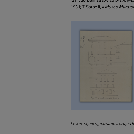
[2] T. Sorbelli,
La tomba di L.A. Mu
1931; T. Sorbelli,
Il Museo Murator
Le immagini riguardano il proget