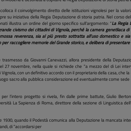
colloca il coinvolgimento diretto delle istituzioni vignolesi per la valo
re su iniziativa della Regia Deputazione di storia patria. Nel corso d
nati illustra un ordine del giorno specifico sull’argomento: “
La Regia D
ande civismo dei cittadini di Vignola, perché la camera genetliaca di 
ossa reverenza, sia al più presto sottratta all’uso domestico e sia
er raccogliere memorie del Grande storico, e delibera di presentare q
trasmesso da Giovanni Canevazzi, allora presidente della Deputazio
del 27 novembre, nella quale si richiede che “a mezzo del di Lei inter
 Vignola, con un definitivo accordo con il proprietario della casa, che l
ogo sacro alla pubblica considerazione ed eventualmente come sede deg
per l’intero progetto si rivela, fin dalle prime battute, Giulio Berto
sità La Sapienza di Roma, direttore della sezione di Linguistica dell’
e 1930, quando il Podestà comunica alla Deputazione la mancata intenz
ndi, di “accordarsi per