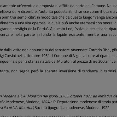
solamente un’eventuale proposta di affitto da parte del Comune. Nel d
delibera del 4 dicembre, l’autorità podestarile chiarisce come il locale
 primitiva semplicità”, in modo tale che da questo luogo “venga ancor
edimento a una vita operosa, la quale può anche eternarsi con onore, q
grande prestigio della Patria”. A questo fine, “salvo le necessarie rip
reservare nella parete in fondo la lapide esistente, mentre una sec
e dalla visita non annunciata del senatore ravennate Corrado Ricci, già 
 Corsini nel settembre 1931, il Comune di Vignola corre ai ripari e sot
inquennale per la stanza natale del Muratori, al prezzo di lire 300 annue.
ante, non segna però la sperata inversione di tendenza in termini d
 Modena a L.A. Muratori nei giorni 20-22 ottobre 1922 ad iniziativa del
rafia Modenese, Modena, 1824 e R. Deputazione modenese di storia patri
scita di L.A. Muratori
, Società tipografica modenese, Modena, 1922.