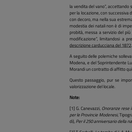
la vendita del vano”, accettando 
per la locazione, con successiva 
con decoro, ma nella sua estrema
modestia dei natali non è di imp
probità, messa a servizio del più 
modificazione”, limitandosi a p
descrizione carducciana del 1872
.
A seguito delle polemiche sollevat
Modena, e del Soprintendente Luigi
Morandi un contratto di affitto qu
Questo passaggio, pur se import
valorizzazione del locale.
Note:
[1] G. Canevazzi,
Onoranze rese in
per le Provincie Modenesi
, Tipog
di),
Per il 250 anniversario della na