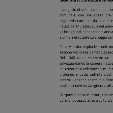
Sede della scuola media e dell’Ist
Il progetto di sistemazione dei lo
comunale, con una spesa previst
segreteria con archivio, sala ins
natale del Muratori, aule del primo
gli insegnanti; al secondo piano a
alunne; nel sottotetto alloggio de
Casa Muratori ospita le scuole med
sezione vignolese dell’istituto pr
Nel 1966 viene realizzato un ul
salvaguardando la camera natale d
nel corso delle celebrazioni mura
profondo impatto sull’intero edifi
esterni, vengono sostituiti all’in
costruiti nuovi servizi igienici, raffo
Gli spazi di casa Muratori, con l
del mondo associativo e culturale