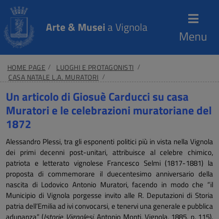
Arte & Musei
a Vignola
Menu
HOME PAGE
LUOGHI E PROTAGONISTI
CASA NATALE L.A. MURATORI
UN ARTICOLO DI GIOSUÈ CARDUCCI SU CASA MURATORI E LE
Un articolo di Giosuè Carducci su casa
CELEBRAZIONI MURATORIANE DEL 1872
Muratori e le celebrazioni muratoriane del
1872
Alessandro Plessi, tra gli esponenti politici più in vista nella Vignola
dei primi decenni post-unitari, attribuisce al celebre chimico,
patriota e letterato vignolese Francesco Selmi (1817-1881) la
proposta di commemorare il duecentesimo anniversario della
nascita di Lodovico Antonio Muratori, facendo in modo che “il
Municipio di Vignola porgesse invito alle R. Deputazioni di Storia
patria dell’Emilia ad ivi convocarsi, e tenervi una generale e pubblica
adunanza” (
Istorie Vignolesi
, Antonio Monti, Vignola, 1885, p. 115).