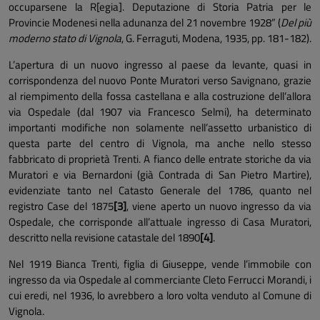
occuparsene la R[egia]. Deputazione di Storia Patria per le
Provincie Modenesi nella adunanza del 21 novembre 1928” (
Del più
moderno stato di Vignola
, G. Ferraguti, Modena, 1935, pp. 181-182).
L’apertura di un nuovo ingresso al paese da levante, quasi in
corrispondenza del nuovo Ponte Muratori verso Savignano, grazie
al riempimento della fossa castellana e alla costruzione dell’allora
via Ospedale (dal 1907 via Francesco Selmi), ha determinato
importanti modifiche non solamente nell’assetto urbanistico di
questa parte del centro di Vignola, ma anche nello stesso
fabbricato di proprietà Trenti. A fianco delle entrate storiche da via
Muratori e via Bernardoni (già Contrada di San Pietro Martire),
evidenziate tanto nel Catasto Generale del 1786, quanto nel
registro Case del 1875
[3]
, viene aperto un nuovo ingresso da via
Ospedale, che corrisponde all’attuale ingresso di Casa Muratori,
descritto nella revisione catastale del 1890
[4]
.
Nel 1919 Bianca Trenti, figlia di Giuseppe, vende l’immobile con
ingresso da via Ospedale al commerciante Cleto Ferrucci Morandi, i
cui eredi, nel 1936, lo avrebbero a loro volta venduto al Comune di
Vignola.