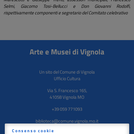
Selmi, Giacomo Tosi-Bellucci e Don Giovanni Rodolfi,
rispettivamente componenti e segretario del Comitato celebrativo
Arte e Musei di Vignola
Un sito del Comune di Vignola
Ufficio Cultura
Via S. Francesco 165
,
41058
Vignola
MO
+39 059 771093
biblioteca@comune.vignola.mo.it
Consenso cookie
Privacy Policy