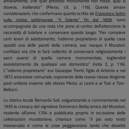
amaramente, che quel prezioso monumento non fosse, qual si
doveva, inalterato” (Plessi, cit. p. 116). Queste amare
considerazioni, che confermano quanto scritto da
Francesco Selmi
sulla rivista settimanale “Il Solerte” fin dal 1839
, sono
accompagnate da una nota che pone al centro dell’attenzione la
necessità di tutelare e conservare questo luogo: “Per compiere
certi lavori di adattamento, l’odierno proprietario di quella casa
spostò una delle pareti della camera, ove nacque il Muratori:
confidasi ora che si farà sollecito di conservare religiosamente i
sacri avanzi di quella camera monumentale, togliendoli
assolutamente da qualsiasi uso domestico” (nota 2, p. 116).
L’”odierno proprietario” era Giuseppe Trenti, figlio di Antonio e nel
1872 assessore comunale, esponente della nuova classe dirigente
post-unitaria insieme allo stesso Plessi, ai Leoni e ai Tosi e Tosi-
Bellucci.
Lo storico locale Bernardo Soli, volgarizzando e commentando nel
1935 la cronaca del vignolese Domenico Belloj amico del Muratori,
risalente all’anno 1704 e pubblicata proprio in occasione delle
celebrazioni muratoriane, chiarisce come “il pio voto restò
inosservato e come le cose peggiorarono tanto che dovette