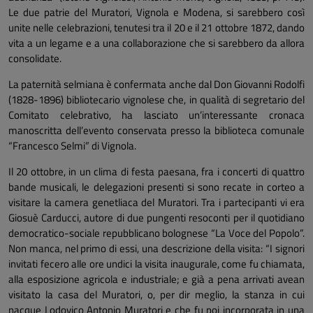
Le due patrie del Muratori, Vignola e Modena, si sarebbero così
unite nelle celebrazioni, tenutesi tra il 20 e il 21 ottobre 1872, dando
vita a un legame e a una collaborazione che si sarebbero da allora
consolidate.
La paternità selmiana è confermata anche dal Don Giovanni Rodolfi
(1828-1896) bibliotecario vignolese che, in qualità di segretario del
Comitato celebrativo, ha lasciato un’interessante cronaca
manoscritta dell’evento conservata presso la biblioteca comunale
“Francesco Selmi” di Vignola.
Il 20 ottobre, in un clima di festa paesana, fra i concerti di quattro
bande musicali, le delegazioni presenti si sono recate in corteo a
visitare la camera genetliaca del Muratori. Tra i partecipanti vi era
Giosuè Carducci, autore di due pungenti resoconti per il quotidiano
democratico-sociale repubblicano bolognese “La Voce del Popolo”.
Non manca, nel primo di essi, una descrizione della visita: “I signori
invitati fecero alle ore undici la visita inaugurale, come fu chiamata,
alla esposizione agricola e industriale; e già a pena arrivati avean
visitato la casa del Muratori, o, per dir meglio, la stanza in cui
nacque Lodovico Antonio Muratori e che fu poi incorporata in una