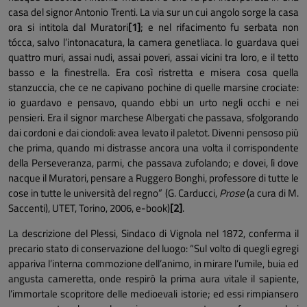
casa del signor Antonio Trenti. La via sur un cui angolo sorge la casa
ora si intitola dal Muratori
[1]
; e nel rifacimento fu serbata non
tócca, salvo l’intonacatura, la camera genetliaca. Io guardava quei
quattro muri, assai nudi, assai poveri, assai vicini tra loro, e il tetto
basso e la finestrella. Era così ristretta e misera cosa quella
stanzuccia, che ce ne capivano pochine di quelle marsine crociate:
io guardavo e pensavo, quando ebbi un urto negli occhi e nei
pensieri. Era il signor marchese Albergati che passava, sfolgorando
dai cordoni e dai ciondoli: avea levato il paletot. Divenni pensoso più
che prima, quando mi distrasse ancora una volta il corrispondente
della Perseveranza, parmi, che passava zufolando; e dovei, lì dove
nacque il Muratori, pensare a Ruggero Bonghi, professore di tutte le
cose in tutte le università del regno” (G. Carducci,
Prose
(a cura di M.
Saccenti), UTET, Torino, 2006, e-book)
[2]
.
La descrizione del Plessi, Sindaco di Vignola nel 1872, conferma il
precario stato di conservazione del luogo: “Sul volto di quegli egregi
appariva l’interna commozione dell’animo, in mirare l’umile, buia ed
angusta cameretta, onde respirò la prima aura vitale il sapiente,
l’immortale scopritore delle medioevali istorie; ed essi rimpiansero